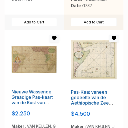
Date :
1737
Add to Cart
Add to Cart
Nieuwe Wassende
Pas-Kaat vaneen
Graadige Pas-kaart
gedeelte van de
van de Kust van
Aethiopische Zee
Guinea en Brasilia.
behelsende de
$2.250
$4.500
Kusten Zanguebar,
Ajan en Abex, en
een gedeelte van de
Maker :
VAN KEULEN, G.
Maker :
VAN KEULEN, J.