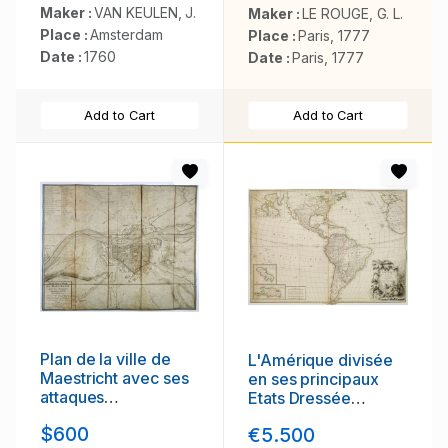
tot de Sorlinges. . .
and New Hampshire,
Maker :
VAN KEULEN, J.
Maker :
LE ROUGE, G. L.
with the Colonies of
Place :
Amsterdam
Place :
Paris, 1777
Connecticut and
Date :
1760
Date :
Paris, 1777
Rhode Island.
Add to Cart
Add to Cart
Plan de la ville de
L'Amérique divisée
Maestricht avec ses
en ses principaux
attaques
Etats Dressée
commandées par M.
d'après les Cartes
$600
€5.500
le maréchal de Saxe,
de Mr. Bonne