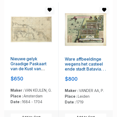
Nieuwe gelyk
Ware affbeeldinge
Graadige Paskaart
wegens het casteel
van de Kust van
ende stadt Batavia. . .
Guiana in West-
$650
$800
Indien.
Maker :
VAN KEULEN, G.
Maker :
VANDER AA, P.
Place :
Amsterdam
Place :
Leiden
Date :
1684 - 1704
Date :
1719