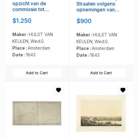
opzicht van de
Straaten volgens
commissie tot
opnemingen van
verbetering der
J.Stolze, D.Ross, enz.
$1.250
$900
Indische
Zeekaarten..
Maker :
HULST VAN
Maker :
HULST VAN
KEULEN, Wed.G.
KEULEN, Wed.G.
Place :
Amsterdam
Place :
Amsterdam
Date :
1843
Date :
1843
Add to Cart
Add to Cart