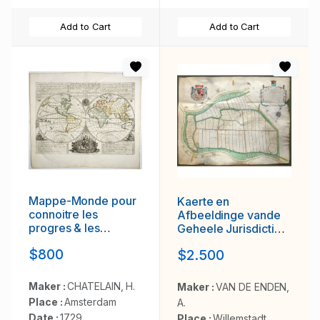
Add to Cart
Add to Cart
Mappe-Monde pour
Kaerte en
connoitre les
Afbeeldinge vande
progres & les
Geheele Jurisdictie
conquestes..
van Stantdarbuyten
$800
$2.500
Gelegen in de
Generaliteit onder
Marquisaet van
Maker :
CHATELAIN, H.
Maker :
VAN DE ENDEN,
Bergen op den Zoom
Place :
Amsterdam
A.
Date :
1729
Place :
Willemstadt