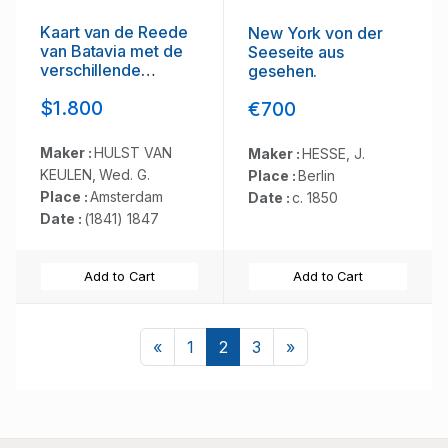
Kaart van de Reede
New York von der
van Batavia met de
Seeseite aus
verschillende
gesehen.
vaarwaters naar
$1.800
€700
dezelve
trigometrisch
opgenomen op last
Maker :
HULST VAN
Maker :
HESSE, J.
van deb schout
KEULEN, Wed. G.
Place :
Berlin
bijnacht E.Lucas.
Place :
Amsterdam
Date :
c. 1850
Date :
(1841) 1847
Add to Cart
Add to Cart
Previous
Next
«
1
2
3
»