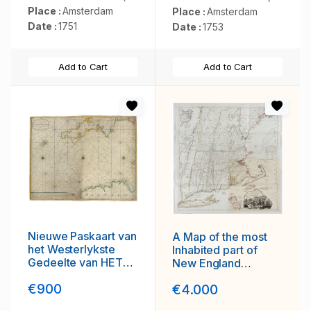
Arabische Kust. . .
Place :
Amsterdam
Place :
Amsterdam
Date :
1751
Date :
1753
Add to Cart
Add to Cart
Nieuwe Paskaart van
A Map of the most
het Westerlykste
Inhabited part of
Gedeelte van HET
New England
KANAAL strekkende
containing the
€900
€4.000
aan de ENGELSCHE
Provinces of
KUST van Poortland
Massachusetts Bay