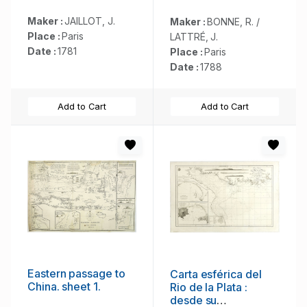
depuis le 15 avril
jusqu'au 3 may 1748
Maker :
JAILLOT, J.
Maker :
BONNE, R. /
. . .
Place :
Paris
LATTRÉ, J.
Date :
1781
Place :
Paris
Date :
1788
Add to Cart
Add to Cart
Eastern passage to
Carta esférica del
China. sheet 1.
Rio de la Plata :
desde su