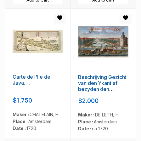
Add to Cart
Add to Cart
Carte de l'Ile de
Beschrijving Gezicht
Java. . .
van den Ykant af
bezyden den
Schreiers hoex
$1.750
$2.000
Toren langs de
Keulsche en
Geldersche Kaei
Maker :
CHATELAIN, H.
Maker :
DE LETH, H.
naer de Nieuwe
Place :
Amsterdam
Place :
Amsterdam
Markt
Date :
1720
Date :
ca 1720