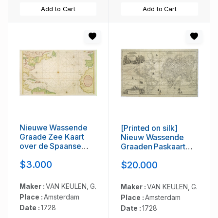
Add to Cart
Add to Cart
Nieuwe Wassende
[Printed on silk]
Graade Zee Kaart
Nieuw Wassende
over de Spaanse
Graaden Paskaart
Zee Vant Kanaal tot 't
Vertoonende alle de
$3.000
$20.000
Eyland Cuba in
bekende Zeekusten
Westindia. . .
en Landen op den
geheelen Aard
Maker :
VAN KEULEN, G.
Maker :
VAN KEULEN, G.
Boodem of Werelt
Place :
Amsterdam
Place :
Amsterdam
door Gerard van
Date :
1728
Date :
1728
Keulen. . .