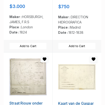
embocadura hasta
$3.000
$750
Buenos Aires.
Maker :
HORSBURGH,
Maker :
DIRECTION
JAMES, F.R.S
HIDROGRAFICA
Place :
London
Place :
Madrid
Date :
1824
Date :
1812-1838
Add to Cart
Add to Cart
Straat Riouw onder
Kaart van de Gaspar