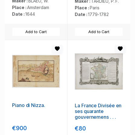
Maker :
BLAEU, W.
Maker :
TARDIEU, P. F.
Place :
Amsterdam
Place :
Paris
Date :
1644
Date :
1779-1782
Add to Cart
Add to Cart
Piano di Nizza.
La France Divisée en
ses quarante
gouvernemens . . .
€900
€80