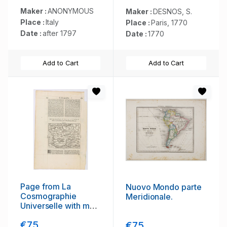
Maker :
ANONYMOUS
Maker :
DESNOS, S.
Place :
Italy
Place :
Paris, 1770
Date :
after 1797
Date :
1770
Add to Cart
Add to Cart
Page from La
Nuovo Mondo parte
Cosmographie
Meridionale.
Universelle with map
of France. (Page
€75
€75
160)