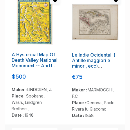
A Hysterical Map Of
Le Indie Ocidentali (
Death Valley National
Antille maggiori e
Monument -- And It's
minori, ecc)
Looking Mighty Low
L'America Centrale . .
$500
€75
.
Maker :
LINDGREN, J.
Maker :
MARMOCCHI,
Place :
Spokane,
F.C.
Wash., Lindgren
Place :
Genova, Paolo
Brothers,
Rivara fu Giacomo
Date :
1948
Date :
1858