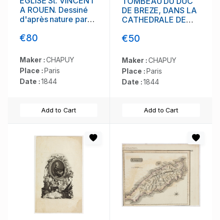
ÉGLISE St. VINCENT
TOMBEAU DU DUC
A ROUEN. Dessiné
DE BREZE, DANS LA
d'après nature par
CATHEDRALE DE
Chapuy. Lith. par
ROUEN. Dessiné
€80
€50
Monthelier. Fig. par
d'après nature par
Bayot.
Chapuy. Lith. par
Monthelier. Fig. par
Maker :
CHAPUY
Maker :
CHAPUY
Bayot.
Place :
Paris
Place :
Paris
Date :
1844
Date :
1844
Add to Cart
Add to Cart