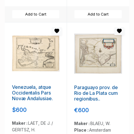
Add to Cart
Add to Cart
Venezuela, atque
Paraguayo prov. de
Occidentalis Pars
Rio de La Plata cum
Novæ Andalusiae.
regionibus..
$600
€600
Maker :
LAET, DE J. /
Maker :
BLAEU, W.
GERITSZ, H.
Place :
Amsterdam