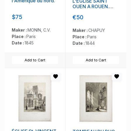
l'Amérique du nord.
L'EGLISE SAINT
OUEN A ROUEN.
Dessiné d'après
$75
€50
nature par Chapuy.
Lith. Par Arnout. Fig
par Bayot.
Maker :
MONIN, C.V.
Maker :
CHAPUY
Place :
Paris
Place :
Paris
Date :
1845
Date :
1844
Add to Cart
Add to Cart