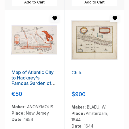
Add to Cart
Add to Cart
Map of Atlantic City
Chili.
to Hackney's
Famous Garden of
Sea Food . . .
€50
$900
Maker :
ANONYMOUS.
Maker :
BLAEU, W.
Place :
New Jersey
Place :
Amsterdam,
Date :
1954
1644
Date :
1644