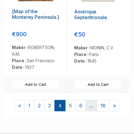
[Map of the
Amérique
Monterey Peninsula.]
Septentrionale.
€900
€50
Maker :
ROBERTSON,
Maker :
MONIN, C.V.
A.M.
Place :
Paris
Place :
San Francisco
Date :
1845
Date :
1927
Add to Cart
Add to Cart
Previous
Next
«
1
2
3
4
5
6
...
18
»