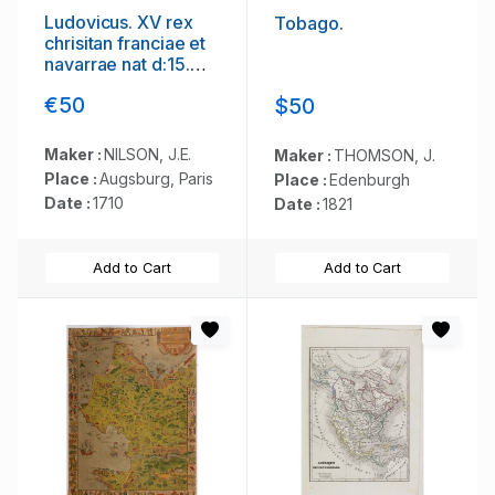
Ludovicus. XV rex
Tobago.
chrisitan franciae et
navarrae nat d:15.
febr. 1710.
€50
$50
Maker :
NILSON, J.E.
Maker :
THOMSON, J.
Place :
Augsburg, Paris
Place :
Edenburgh
Date :
1710
Date :
1821
Add to Cart
Add to Cart