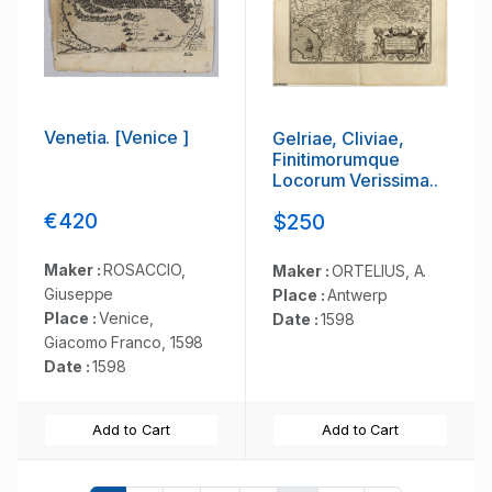
Venetia. [Venice ]
Gelriae, Cliviae,
Finitimorumque
Locorum Verissima..
€420
$250
Maker :
ROSACCIO,
Maker :
ORTELIUS, A.
Giuseppe
Place :
Antwerp
Place :
Venice,
Date :
1598
Giacomo Franco, 1598
Date :
1598
Add to Cart
Add to Cart