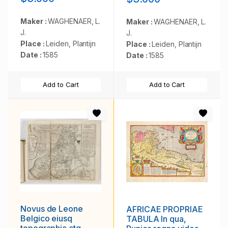
van Lonen gelegens
is. . .
Maker :
WAGHENAER, L.
Maker :
WAGHENAER, L.
J.
J.
Place :
Leiden, Plantijn
Place :
Leiden, Plantijn
Date :
1585
Date :
1585
Add to Cart
Add to Cart
Novus de Leone
AFRICAE PROPRIAE
Belgico eiusq
TABULA In qua,
topographia atq.