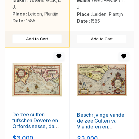
Maker :
WAGHENAER, L.
Maker :
WAGHENAER, L.
J.
J.
Place :
Leiden, Plantijn
Place :
Leiden, Plantijn
Date :
1585
Date :
1585
Add to Cart
Add to Cart
De zee cuften
Beschrijvinge vande
tufschen Dovere en
de zee Cuften va
Orfords nesse, daer
Vlanderen en
de Teemse de
Picardien. . .
$3.000
$3.000
Vermaerde Rivire