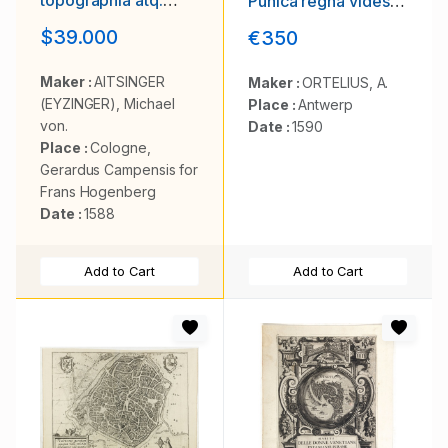
Punica regna vides;
Historica
Tyrios, et Agenoris /
$39.000
€350
descriptione liber
urbem.
(…). Rerumque in
Belgio maxime
Maker :
AITSINGER
Maker :
ORTELIUS, A.
gestarum, inde ab
(EYZINGER), Michael
Place :
Antwerp
anno Christi M.D.LIX.
von.
Date :
1590
Usque ad annum
Place :
Cologne,
M.D.LXXXVII
perpetua narratione
Gerardus Campensis for
continatus.
Frans Hogenberg
Date :
1588
Add to Cart
Add to Cart