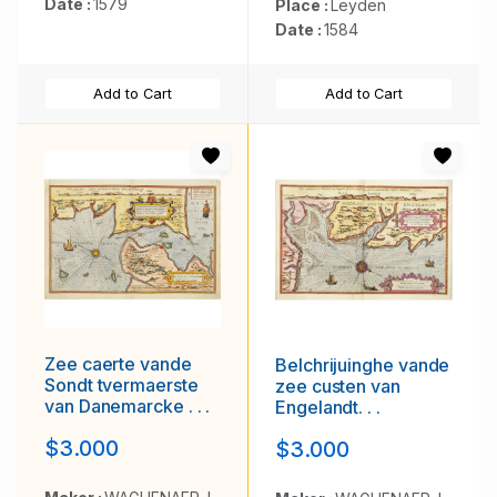
Date :
1579
Place :
Leyden
Date :
1584
Add to Cart
Add to Cart
Zee caerte vande
Belchrijuinghe vande
Sondt tvermaerste
zee custen van
van Danemarcke . . .
Engelandt. . .
$3.000
$3.000