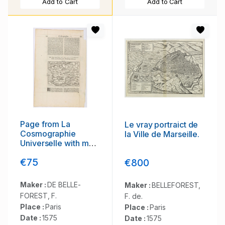
Add to Cart
Add to Cart
Page from La
Le vray portraict de
Cosmographie
la Ville de Marseille.
Universelle with map
of France. (Page
€75
€800
160)
Maker :
DE BELLE-
Maker :
BELLEFOREST,
FOREST, F.
F. de.
Place :
Paris
Place :
Paris
Date :
1575
Date :
1575