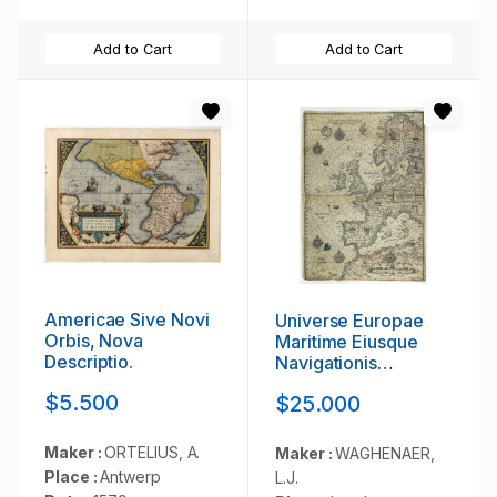
Add to Cart
Add to Cart
Americae Sive Novi
Universe Europae
Orbis, Nova
Maritime Eiusque
Descriptio.
Navigationis
Descriptio. Generale
$5.500
$25.000
Pascaerte van
Europa . . .
Maker :
ORTELIUS, A.
Maker :
WAGHENAER,
Place :
Antwerp
L.J.