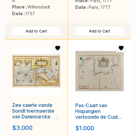
A.
Place :
Paris, 1777
Zoom
Connecticut and
Place :
Willemstadt
Date :
Paris, 1777
Rhode Island.
Date :
1737
Add to Cart
Add to Cart
Zee caerte vande
Pas-Caart van
Sondt tvermaerste
Hispangien
van Danemarcke . . .
vertoonde de Custen
van Granade…
$3.000
$1.000