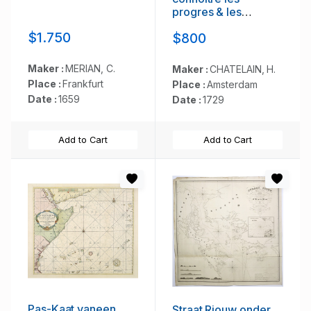
progres & les
conquestes..
$1.750
$800
Maker :
MERIAN, C.
Maker :
CHATELAIN, H.
Place :
Frankfurt
Place :
Amsterdam
Date :
1659
Date :
1729
Add to Cart
Add to Cart
Pas-Kaat vaneen
Straat Riouw onder