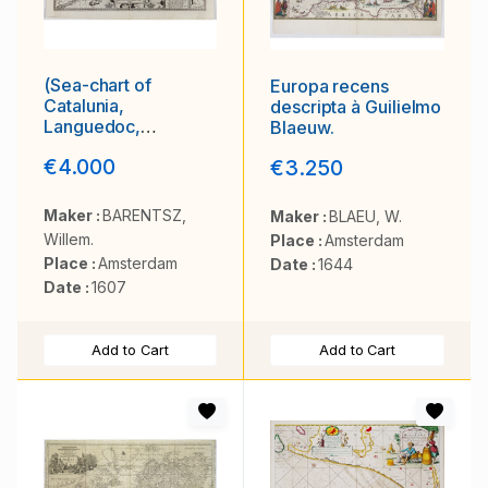
(Sea-chart of
Europa recens
Catalunia,
descripta à Guilielmo
Languedoc,
Blaeuw.
Provence, Cote
€4.000
€3.250
d'Azur, Riviera,
Corsica with
Marseille, Cannes,
Maker :
BARENTSZ,
Maker :
BLAEU, W.
Nice, Monaco.)
Willem.
Place :
Amsterdam
Place :
Amsterdam
Date :
1644
Date :
1607
Add to Cart
Add to Cart