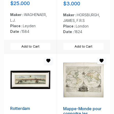
$25.000
$3.000
Pascaerte van
Europa . . .
Maker :
WAGHENAER,
Maker :
HORSBURGH,
L.J.
JAMES, F.R.S
Place :
Leyden
Place :
London
Date :
1584
Date :
1824
Add to Cart
Add to Cart
Rotterdam
Mappe-Monde pour
connoitre les