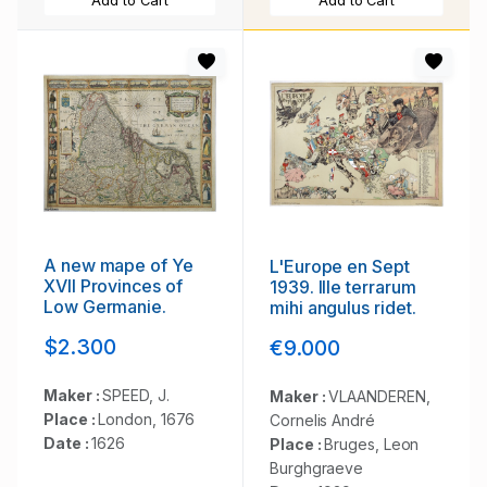
Add to Cart
Add to Cart
A new mape of Ye
L'Europe en Sept
XVII Provinces of
1939. Ille terrarum
Low Germanie.
mihi angulus ridet.
$2.300
€9.000
Maker :
SPEED, J.
Maker :
VLAANDEREN,
Place :
London, 1676
Cornelis André
Date :
1626
Place :
Bruges, Leon
Burghgraeve