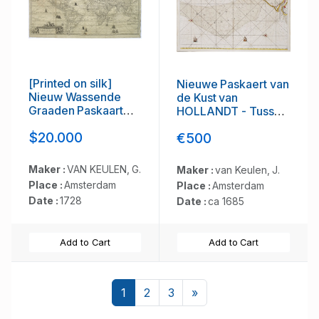
[Printed on silk]
Nieuwe Paskaert van
Nieuw Wassende
de Kust van
Graaden Paskaart
HOLLANDT - Tussen
Vertoonende alle de
Texel en de Maes.
$20.000
€500
bekende Zeekusten
en Landen op den
geheelen Aard
Maker :
VAN KEULEN, G.
Maker :
van Keulen, J.
Boodem of Werelt
Place :
Amsterdam
Place :
Amsterdam
door Gerard van
Date :
1728
Date :
ca 1685
Keulen. . .
Add to Cart
Add to Cart
Next
1
2
3
»