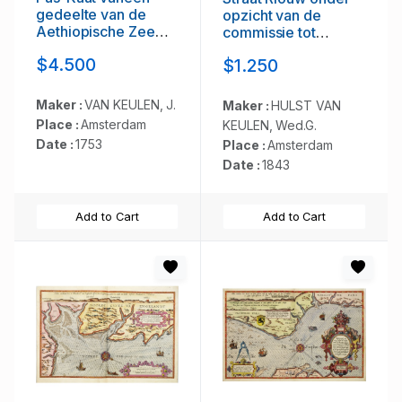
gedeelte van de
opzicht van de
Aethiopische Zee
commissie tot
behelsende de
verbetering der
$4.500
$1.250
Kusten Zanguebar,
Indische
Ajan en Abex, en
Zeekaarten..
een gedeelte van de
Maker :
VAN KEULEN, J.
Maker :
HULST VAN
Arabische Kust. . .
Place :
Amsterdam
KEULEN, Wed.G.
Date :
1753
Place :
Amsterdam
Date :
1843
Add to Cart
Add to Cart