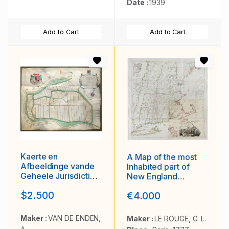
Date :
1939
Add to Cart
Add to Cart
Kaerte en
A Map of the most
Afbeeldinge vande
Inhabited part of
Geheele Jurisdictie
New England
van Stantdarbuyten
containing the
$2.500
€4.000
Gelegen in de
Provinces of
Generaliteit onder
Massachusetts Bay
Marquisaet van
and New Hampshire,
Maker :
VAN DE ENDEN,
Maker :
LE ROUGE, G. L.
Bergen op den
with the Colonies of